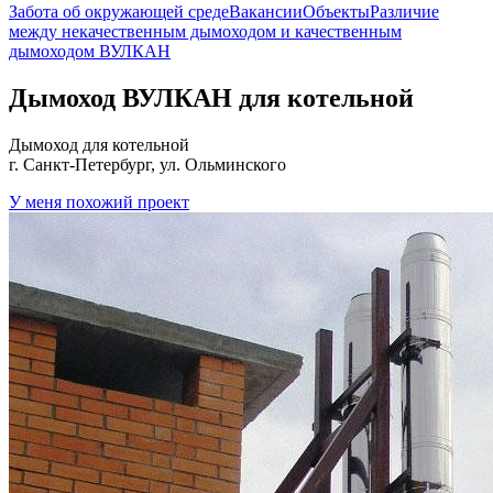
Забота об окружающей среде
Вакансии
Объекты
Различие
между некачественным дымоходом и качественным
дымоходом ВУЛКАН
Дымоход ВУЛКАН для котельной
Дымоход для котельной
г. Санкт-Петербург, ул. Ольминского
У меня похожий проект