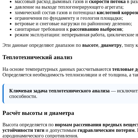
массовый расход дымовых газов и
скорости потока
в раз
давление на выходе теплогенерирующего агрегата;
химический состав газов и потенциал
кислотной корроз
ограничения по фундаменту и геология площадки;
ветровые и снеговые нагрузки по районному делению;
санитарные требования к
рассеиванию выбросов
;
режим эксплуатации: непрерывная работа, циклические н
Эти данные определяют диапазон по
высоте
,
диаметру
, типу
Теплотехнический анализ
На основе температурных данных рассчитываются
тепловые д
Определяется необходимость теплоизоляции и её толщина, а т
Ключевая задача теплотехнического анализа
— исключи
способности.
Расчёт высоты и диаметра
Высота определяется по
нормам рассеивания вредных вещес
устойчивости тяги
и допустимым
гидравлическим потерям
.
аэродинамического сопротивления.