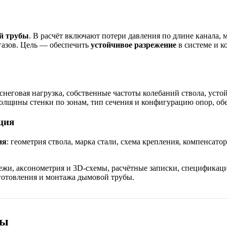
й трубы
. В расчёт включают потери давления по длине канала, 
газов. Цель — обеспечить
устойчивое разрежение
в системе и 
и снеговая нагрузка, собственные частоты колебаний ствола, уст
толщины стенки по зонам, тип сечения и конфигурацию опор, о
ция
ия
: геометрия ствола, марка стали, схема крепления, компенса
тежи, аксонометрия и 3D-схемы, расчётные записки, специфик
готовления и монтажа дымовой трубы.
бы