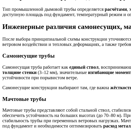
Тип промышленной дымовой трубы определяется
расчётами
,
доступную площадь под фундамент, температурный режим и о
Инженерные различия самонесущих, ма
После выбора принципиальной схемы конструкции уточняются 
ветровом воздействии и тепловых деформациях, а также требо
Самонесущие трубы
Самонесущая труба работает как
единый ствол
, воспринимающ
толщине стенки
(3–12 мм), значительные
изгибающие момен
устойчивости при порывистом ветре.
Самонесущие конструкции выбирают там, где важна
жёсткост
Мачтовые трубы
Мачтовые трубы представляют собой стальной ствол, стабили
обеспечить устойчивость на больших высотах (до 70–80 м). Пр
стабильность трубы при переменных ветровых нагрузках. Мачт
под фундамент и необходимости оптимизировать
расход мета