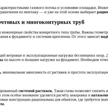
 характеристиками газового потока и условиями площадки. Инже
граничения по монтажу — и уже на этой основе выбирает
рацио
чтовых и многоконтурных труб
инженерные свойства конкретного типа трубы. Важны геометрия
вания к фундаменту и системам крепления. От этого зависит
над
ий ветровые и эксплуатационные нагрузки без внешних опор. 
ты
по высоте и большие нагрузки на фундамент. Необходим точ
ь
, минимальная зависимость от растяжек и простота эксплуатац
зированный
системой растяжек
. Такая схема позволяет снизит
и этом особое внимание уделяется расчёту анкеровки и
натяжени
овые конструкции рациональны для объектов, где требуется зн
лла
.