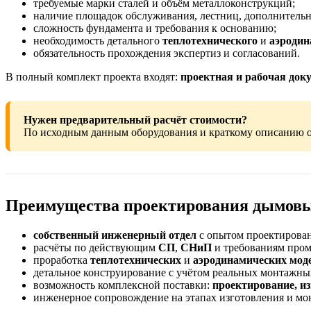
требуемые марки сталей и объём металлоконструкций;
наличие площадок обслуживания, лестниц, дополнительн
сложность фундамента и требования к основанию;
необходимость детального
теплотехнического
и
аэродин
обязательность прохождения экспертиз и согласований.
В полный комплект проекта входят:
проектная и рабочая док
Нужен предварительный расчёт стоимости?
По исходным данным оборудования и краткому описанию о
Преимущества проектирования дымов
собственный инженерный отдел
с опытом проектирован
расчёты по действующим
СП
,
СНиП
и требованиям пром
проработка
теплотехнических
и
аэродинамических мод
детальное конструирование с учётом реальных монтажны
возможность комплексной поставки:
проектирование, и
инженерное сопровождение на этапах изготовления и мон