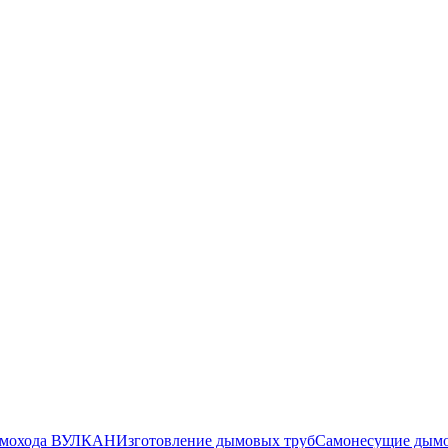
дымохода ВУЛКАН
Изготовление дымовых труб
Самонесущие дым