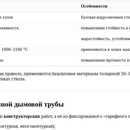
Особенности
 газов
базовая коррозионная ст
влажность
повышенная стойкость к 
C
жаростойкость, устойчив
 1000–1100 °C
применяются в зонах мак
ты
повышенная прочность и
Как правило, применяются базальтовые материалы толщиной 50
нках ствола.
ной дымовой трубы
и
конструкторских
работ, а не из фиксированного «тарифного 
онтурная, многоконтурная);