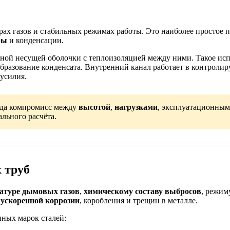
х газов и стабильных режимах работы. Это наиболее простое 
ры
и конденсации.
жной несущей оболочки с теплоизоляцией между ними. Такое и
бразование конденсата. Внутренний канал работает в контролир
усилия.
гда компромисс между
высотой
,
нагрузками
, эксплуатационны
льного расчёта.
 труб
атуре дымовых газов
,
химическому составу выбросов
, режим
й
ускоренной коррозии
, коробления и трещин в металле.
ных марок сталей: