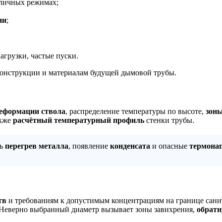
личных режимах;
ии
;
агрузки, частые пуски.
 конструкции и материалам будущей дымовой трубы.
еформации ствола
, распределение температуры по высоте,
зоны
акже
расчётный температурный профиль
стенки трубы.
ть
перегрев металла
, появление
конденсата
и опасные
термона
тв
и требованиям к допустимым концентрациям на границе сани
 Неверно выбранный диаметр вызывает зоны завихрения,
обратн