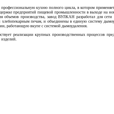
– профессиональную кухню полного цикла, в котором применяетс
ддержке предприятий пищевой промышленности в выходе на но
ния объемов производства, завод ВУЛКАН разработал для се
и хлебопекарным печам, и объединены в единую систему дымоу
ии, работающую вкупе с системой дымоудаления.
ствует реализации крупных производственных процессов пред
 изделий.