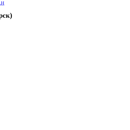
АН
рск)