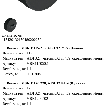
Диаметр, мм
115
120
130
150
180
200
250
Ревизия VBR D115/215, AISI 321/439 (Вулкан)
Диаметр, мм
115
Марка стали
AISI 321, матовая/AISI 439, окрашенная чёрная
Артикул
VBR1150502
Вес брутто, кг
1.1
Объем, м3
0.011808
Ревизия VBR D120/220, AISI 321/439 (Вулкан)
Диаметр, мм
120
Марка стали
AISI 321, матовая/AISI 439, окрашенная чёрная
Артикул
VBR1200502
Вес брутто, кг
1.1