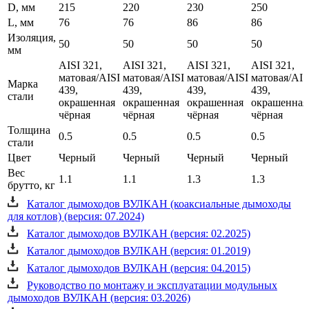
D, мм
215
220
230
250
L, мм
76
76
86
86
Изоляция,
50
50
50
50
мм
AISI 321,
AISI 321,
AISI 321,
AISI 321,
матовая/AISI
матовая/AISI
матовая/AISI
матовая/AIS
Марка
439,
439,
439,
439,
стали
окрашенная
окрашенная
окрашенная
окрашенная
чёрная
чёрная
чёрная
чёрная
Толщина
0.5
0.5
0.5
0.5
стали
Цвет
Черный
Черный
Черный
Черный
Вес
1.1
1.1
1.3
1.3
брутто, кг
Каталог дымоходов ВУЛКАН (коаксиальные дымоходы
для котлов) (версия: 07.2024)
Каталог дымоходов ВУЛКАН (версия: 02.2025)
Каталог дымоходов ВУЛКАН (версия: 01.2019)
Каталог дымоходов ВУЛКАН (версия: 04.2015)
Руководство по монтажу и эксплуатации модульных
дымоходов ВУЛКАН (версия: 03.2026)