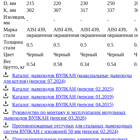
D, мм
215
220
230
250
28
K, мм
302
307
317
337
36
Изоляция,
-
-
-
-
-
мм
Марка
AISI 439,
AISI 439,
AISI 439,
AISI 439,
AI
стали
окрашенная
окрашенная
окрашенная
окрашенная
ок
Толщина
0.5
0.5
0.5
0.5
0.
стали
Цвет
Черный
Черный
Черный
Черный
Че
Вес
0.54
0.58
0.34
0.54
0.
брутто, кг
Каталог дымоходов ВУЛКАН (коаксиальные дымоходы
для котлов) (версия: 07.2024)
Каталог дымоходов ВУЛКАН (версия: 02.2025)
Каталог дымоходов ВУЛКАН (версия: 01.2019)
Каталог дымоходов ВУЛКАН (версия: 04.2015)
Руководство по монтажу и эксплуатации модульных
дымоходов ВУЛКАН (версия: 03.2026)
Противопожарные отступки для стальных дымоходных
систем ВУЛКАН с изоляцией 50 мм (версия: 02.2024)
Присоединительные размеры элементов дымоходных