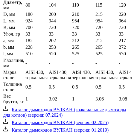
Диаметр,
80
104
110
115
120
мм
D, мм
180
200
210
215
220
L, мм
924
944
954
954
964
B, мм
700
720
720
720
720
Угол, гр
33
33
33
33
33
a, мм
182
202
212
212
217
b, мм
228
253
265
265
272
l, мм
510
520
525
525
530
Изоляция,
-
-
-
-
-
мм
Марка
AISI 430,
AISI 430,
AISI 430,
AISI 430,
AISI 43
стали
зеркальная
зеркальная
зеркальная
зеркальная
зеркал
Толщина
0.5
0.5
0.5
0.5
0.5
стали
Вес
1
3.02
1
3.06
3.08
брутто, кг
Каталог дымоходов ВУЛКАН (коаксиальные дымоходы
для котлов) (версия: 07.2024)
Каталог дымоходов ВУЛКАН (версия: 02.2025)
Каталог дымоходов ВУЛКАН (версия: 01.2019)