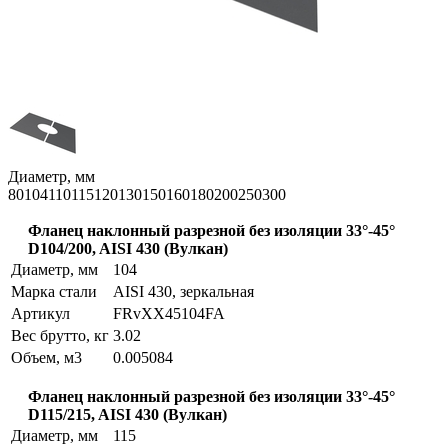
Диаметр, мм
80
104
110
115
120
130
150
160
180
200
250
300
Фланец наклонный разрезной без изоляции 33°-45°
D104/200, AISI 430 (Вулкан)
Диаметр, мм
104
Марка стали
AISI 430, зеркальная
Артикул
FRvXX45104FA
Вес брутто, кг
3.02
Объем, м3
0.005084
Фланец наклонный разрезной без изоляции 33°-45°
D115/215, AISI 430 (Вулкан)
Диаметр, мм
115