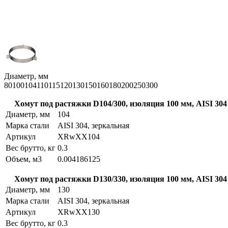
Диаметр, мм
80
100
104
110
115
120
130
150
160
180
200
250
300
Хомут под растяжки D104/300, изоляция 100 мм, AISI 304
Диаметр, мм
104
Марка стали
AISI 304, зеркальная
Артикул
XRwXX104
Вес брутто, кг
0.3
Объем, м3
0.004186125
Хомут под растяжки D130/330, изоляция 100 мм, AISI 304
Диаметр, мм
130
Марка стали
AISI 304, зеркальная
Артикул
XRwXX130
Вес брутто, кг
0.3