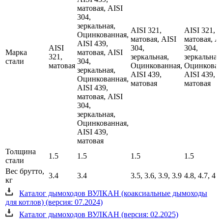
матовая, AISI
304,
зеркальная,
AISI 321,
AISI 321,
Оцинкованная,
матовая, AISI
матовая, A
AISI 439,
AISI
304,
304,
Марка
матовая, AISI
321,
зеркальная,
зеркальная
стали
304,
матовая
Оцинкованная,
Оцинкован
зеркальная,
AISI 439,
AISI 439,
Оцинкованная,
матовая
матовая
AISI 439,
матовая, AISI
304,
зеркальная,
Оцинкованная,
AISI 439,
матовая
Толщина
1.5
1.5
1.5
1.5
стали
Вес брутто,
3.4
3.4
3.5, 3.6, 3.9, 3.9
4.8, 4.7, 4.
кг
Каталог дымоходов ВУЛКАН (коаксиальные дымоходы
для котлов) (версия: 07.2024)
Каталог дымоходов ВУЛКАН (версия: 02.2025)