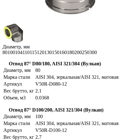
Диаметр, мм
80
100
104
110
115
120
130
150
160
180
200
250
300
Отвод 87° D80/180, AISI 321/304 (Вулкан)
Диаметр, мм
80
Марка стали
AISI 304, зеркальная/AISI 321, матовая
Артикул
V50R-D080-12
Вес брутто, кг
2.1
Объем, м3
0.0368
Отвод 87° D100/200, AISI 321/304 (Вулкан)
Диаметр, мм
100
Марка стали
AISI 304, зеркальная/AISI 321, матовая
Артикул
V50R-D100-12
Вес брутто, кг
2.7