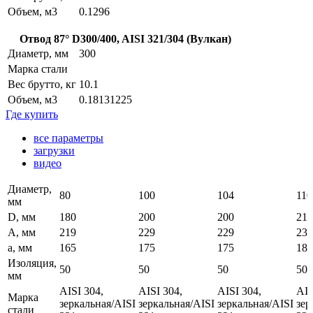
Объем, м3
0.1296
Отвод 87° D300/400, AISI 321/304 (Вулкан)
Диаметр, мм
300
Марка стали
Вес брутто, кг
10.1
Объем, м3
0.18131225
Где купить
все параметры
загрузки
видео
Диаметр,
80
100
104
110
мм
D, мм
180
200
200
210
A, мм
219
229
229
237
a, мм
165
175
175
183
Изоляция,
50
50
50
50
мм
AISI 304,
AISI 304,
AISI 304,
AIS
Марка
зеркальная/AISI
зеркальная/AISI
зеркальная/AISI
зер
стали