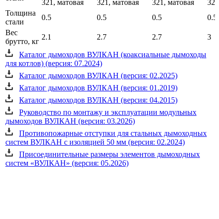
321, матовая
321, матовая
321, матовая
321
Толщина
0.5
0.5
0.5
0.5
стали
Вес
2.1
2.7
2.7
3
брутто, кг
Каталог дымоходов ВУЛКАН (коаксиальные дымоходы
для котлов) (версия: 07.2024)
Каталог дымоходов ВУЛКАН (версия: 02.2025)
Каталог дымоходов ВУЛКАН (версия: 01.2019)
Каталог дымоходов ВУЛКАН (версия: 04.2015)
Руководство по монтажу и эксплуатации модульных
дымоходов ВУЛКАН (версия: 03.2026)
Противопожарные отступки для стальных дымоходных
систем ВУЛКАН с изоляцией 50 мм (версия: 02.2024)
Присоединительные размеры элементов дымоходных
систем «ВУЛКАН» (версия: 05.2026)