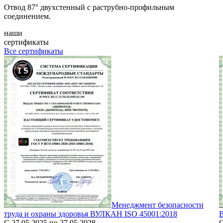
Отвод 87° двухстенный с раструбно-профильным
соединением.
наши
сертификаты
Все сертификаты
Менеджмент безопасности
труда и охраны здоровья ВУЛКАН ISO 45001:2018
С 27.05.2025 по 27.05.2028
С