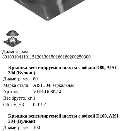
Диаметр, мм
80
100
104
110
115
120
130
150
160
180
200
250
300
Крышка вентилируемой шахты с юбкой D80, AISI
304 (Вулкан)
Диаметр, мм
80
Марка стали
AISI 304, зеркальная
Артикул
VHR-D080-14
Вес брутто, кг
1
Объем, м3
0.0192
Крышка вентилируемой шахты с юбкой D100, AISI
304 (Вулкан)
Диаметр, мм
100