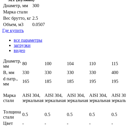
Диаметр, мм
300
Марка стали
Вес брутто, кг
2.5
Объем, м3
0.0507
Где купить
все параметры
загрузки
видео
Диаметр,
80
100
104
110
115
мм
B, мм
330
330
330
330
400
d патр.,
165
185
185
195
195
мм
Марка
AISI 304,
AISI 304,
AISI 304,
AISI 304,
AISI 304
стали
зеркальная
зеркальная
зеркальная
зеркальная
зеркаль
Толщина
0.5
0.5
0.5
0.5
0.5
стали
Цвет
-
-
-
-
-