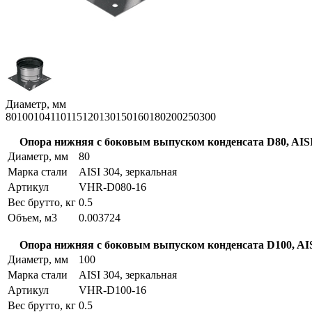
Диаметр, мм
80
100
104
110
115
120
130
150
160
180
200
250
300
Опора нижняя с боковым выпуском конденсата D80, AISI
Диаметр, мм
80
Марка стали
AISI 304, зеркальная
Артикул
VHR-D080-16
Вес брутто, кг
0.5
Объем, м3
0.003724
Опора нижняя с боковым выпуском конденсата D100, AIS
Диаметр, мм
100
Марка стали
AISI 304, зеркальная
Артикул
VHR-D100-16
Вес брутто, кг
0.5