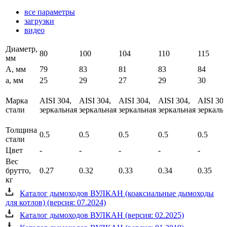
все параметры
загрузки
видео
Диаметр,
80
100
104
110
115
мм
A, мм
79
83
81
83
84
a, мм
25
29
27
29
30
Марка
AISI 304,
AISI 304,
AISI 304,
AISI 304,
AISI 304
стали
зеркальная
зеркальная
зеркальная
зеркальная
зеркаль
Толщина
0.5
0.5
0.5
0.5
0.5
стали
Цвет
-
-
-
-
-
Вес
брутто,
0.27
0.32
0.33
0.34
0.35
кг
Каталог дымоходов ВУЛКАН (коаксиальные дымоходы
для котлов) (версия: 07.2024)
Каталог дымоходов ВУЛКАН (версия: 02.2025)