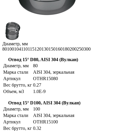
Диаметр, мм
80
100
104
110
115
120
130
150
160
180
200
250
300
Отвод 15° D80, AISI 304 (Вулкан)
Диаметр, мм
80
Марка стали
AISI 304, зеркальная
Артикул
OTHR15080
Вес брутто, кг
0.27
Объем, м3
1.0E-9
Отвод 15° D100, AISI 304 (Вулкан)
Диаметр, мм
100
Марка стали
AISI 304, зеркальная
Артикул
OTHR15100
Вес брутто, кг
0.32