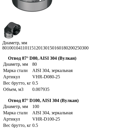
Диаметр, мм
80
100
104
110
115
120
130
150
160
180
200
250
300
Отвод 87° D80, AISI 304 (Вулкан)
Диаметр, мм
80
Марка стали
AISI 304, зеркальная
Артикул
VHR-D080-25
Вес брутто, кг
0.5
Объем, м3
0.007935
Отвод 87° D100, AISI 304 (Вулкан)
Диаметр, мм
100
Марка стали
AISI 304, зеркальная
Артикул
VHR-D100-25
Вес брутто, кг
0.5