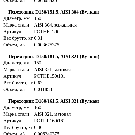
Объем, м3
0.00898425
Переходник D150/151,5, AISI 304 (Вулкан)
Диаметр, мм
150
Марка стали
AISI 304, зеркальная
Артикул
PCTHE150t
Вес брутто, кг
0.31
Объем, м3
0.003675375
Переходник D150/181,5, AISI 321 (Вулкан)
Диаметр, мм
150
Марка стали
AISI 321, матовая
Артикул
PCTHE150t181
Вес брутто, кг
0.63
Объем, м3
0.011858
Переходник D160/161,5, AISI 321 (Вулкан)
Диаметр, мм
160
Марка стали
AISI 321, матовая
Артикул
PCTHE160t161
Вес брутто, кг
0.36
Объем, м3
0.006240375