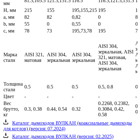
81.5,105.5
121.5,151.5
116.5
116.5,121.5,131.5
12
мм
H, мм
215
155
195,155,215
195
1
a, мм
82
82
0,82
0
8
b, мм
55
0
0,55
0
0
c, мм
78
73
195,73,78
195
7
AI
AISI 304,
зе
зеркальная, AISI
Марка
AISI 321,
AISI 304,
AISI 304,
AI
321, матовая,
стали
матовая
зеркальная
зеркальная
ма
AISI 304,
AI
зеркальная
м
Толщина
0.5
0.5
0.5
0.5, 0.8
0.
стали
Цвет
-
-
-
-
-
Вес
0.2268, 0.2382,
0.
брутто,
0.3, 0.38
0.44, 0.54
0.32
0.3084, 0.42,
0.
кг
0.58
Каталог дымоходов ВУЛКАН (коаксиальные дымоходы
для котлов) (версия: 07.2024)
Каталог дымоходов ВУЛКАН (версия: 02.2025)