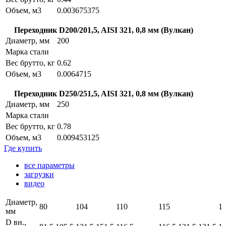
Объем, м3
0.003675375
Переходник D200/201,5, AISI 321, 0,8 мм (Вулкан)
Диаметр, мм
200
Марка стали
Вес брутто, кг
0.62
Объем, м3
0.0064715
Переходник D250/251,5, AISI 321, 0,8 мм (Вулкан)
Диаметр, мм
250
Марка стали
Вес брутто, кг
0.78
Объем, м3
0.009453125
Где купить
все параметры
загрузки
видео
Диаметр,
80
104
110
115
1
мм
D вн.,