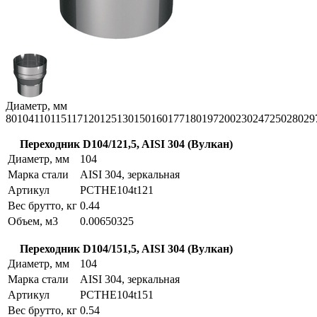
Диаметр, мм
80
104
110
115
117
120
125
130
150
160
177
180
197
200
230
247
250
280
29
Переходник D104/121,5, AISI 304 (Вулкан)
Диаметр, мм
104
Марка стали
AISI 304, зеркальная
Артикул
PCTHE104t121
Вес брутто, кг
0.44
Объем, м3
0.00650325
Переходник D104/151,5, AISI 304 (Вулкан)
Диаметр, мм
104
Марка стали
AISI 304, зеркальная
Артикул
PCTHE104t151
Вес брутто, кг
0.54