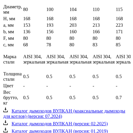
Диаметр,
80
100
104
110
115
мм
H, мм
168
168
168
168
168
a, мм
153
193
203
213
223
b, мм
136
156
160
166
171
F, мм
80
80
80
80
80
c, мм
68
78
80
83
85
Марка
AISI 304,
AISI 304,
AISI 304,
AISI 304,
AISI 304
стали
зеркальная
зеркальная
зеркальная
зеркальная
зеркаль
Толщина
0.5
0.5
0.5
0.5
0.5
стали
Цвет
-
-
-
-
-
Вес
брутто,
0.5
0.5
0.5
0.5
0.7
кг
Каталог дымоходов ВУЛКАН (коаксиальные дымоходы
для котлов) (версия: 07.2024)
Каталог дымоходов ВУЛКАН (версия: 02.2025)
Каталог дымоходов ВУЛКАН (версия: 01.2019)