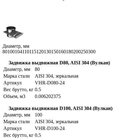
Диаметр, мм
80
100
104
110
115
120
130
150
160
180
200
250
300
Задвижка выдвижная D80, AISI 304 (Вулкан)
Диаметр, мм
80
Марка стали
AISI 304, зеркальная
Артикул
VHR-D080-24
Вес брутто, кг
0.5
Объем, м3
0.006202375
Задвижка выдвижная D100, AISI 304 (Вулкан)
Диаметр, мм
100
Марка стали
AISI 304, зеркальная
Артикул
VHR-D100-24
Вес брутто, кг
0.5