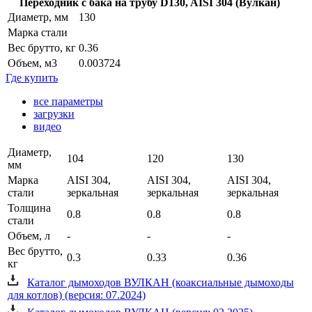
Переходник с бака на трубу D130, AISI 304 (Вулкан)
Диаметр, мм
130
Марка стали
Вес брутто, кг
0.36
Объем, м3
0.003724
Где купить
все параметры
загрузки
видео
Диаметр,
104
120
130
мм
Марка
AISI 304,
AISI 304,
AISI 304,
стали
зеркальная
зеркальная
зеркальная
Толщина
0.8
0.8
0.8
стали
Объем, л
-
-
-
Вес брутто,
0.3
0.33
0.36
кг
Каталог дымоходов ВУЛКАН (коаксиальные дымоходы
для котлов) (версия: 07.2024)