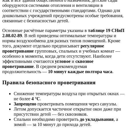
Как и все здания общественного назначения, детские сады
оборудуются системами отопления и вентиляции в
соответствии с государственными стандартами. Однако для
дошкольных учреждений предусмотрены особые требования,
связанные с безопасностью детей.
Основные расчётные параметры указаны в
таблице 19 СНиП
2.08.02-89
. В ней приведены оптимальные температуры и
нормы воздухообмена для разных типов помещений. Кроме
того, документ отдельно предписывает
регулярное
проветривание
групповых, спальных и учебных комнат —
особенно в моменты, когда дети отсутствуют. Наиболее
эффективными считаются
угловое
и
сквозное
проветривание
. В среднем рекомендуемая
продолжительность —
10 минут каждые полтора часа
.
Правила безопасного проветривания
Снижение температуры воздуха при открытых окнах —
не более
4 °C
.
Запрещено
проветривать помещения через санузлы.
Летом допускается частичное открытие окон даже при
присутствии детей — без сквозняков.
Спальни необходимо проветрить
до укладывания
, а
зимой — за 10 минут до прихода детей.