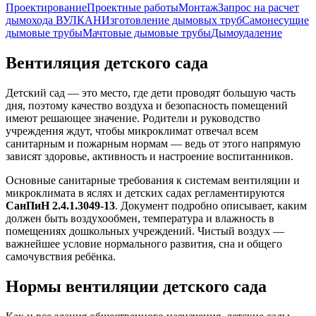
Проектирование
Проектные работы
Монтаж
Запрос на расчет
дымохода ВУЛКАН
Изготовление дымовых труб
Самонесущие
дымовые трубы
Мачтовые дымовые трубы
Дымоудаление
Вентиляция детского сада
Детский сад — это место, где дети проводят большую часть
дня, поэтому качество воздуха и безопасность помещений
имеют решающее значение. Родители и руководство
учреждения ждут, чтобы микроклимат отвечал всем
санитарным и пожарным нормам — ведь от этого напрямую
зависят здоровье, активность и настроение воспитанников.
Основные санитарные требования к системам вентиляции и
микроклимата в яслях и детских садах регламентируются
СанПиН 2.4.1.3049-13
. Документ подробно описывает, каким
должен быть воздухообмен, температура и влажность в
помещениях дошкольных учреждений. Чистый воздух —
важнейшее условие нормального развития, сна и общего
самочувствия ребёнка.
Нормы вентиляции детского сада