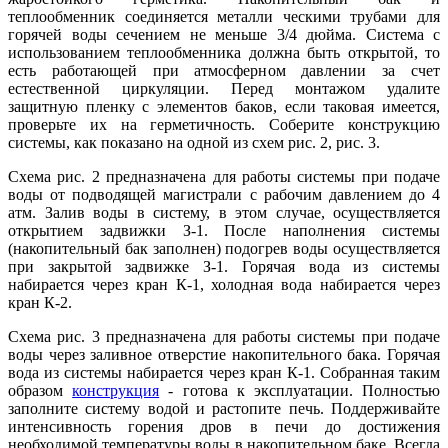
теплообменник соединяется металли ческими трубами для
горячей воды сечением не меньше 3/4 дюйма. Система с
использованием теплообменника должна быть открытой, то
есть работающей при атмосферном давлении за счет
естественной циркуляции. Перед монтажом удалите
защитную пленку с элементов баков, если таковая имеется,
проверьте их на герметичность. Соберите конструкцию
системы, как показано на одной из схем рис. 2, рис. 3.
Схема рис. 2 предназначена для работы системы при подаче
воды от подводящей магистрали с рабочим давлением до 4
атм. Залив воды в систему, в этом случае, осуществляется
открытием задвижки З-1. После наполнения системы
(накопительный бак заполнен) подогрев воды осуществляется
при закрытой задвижке З-1. Горячая вода из системы
набирается через кран К-1, холодная вода набирается через
кран К-2.
Схема рис. 3 предназначена для работы системы при подаче
воды через заливное отверстие накопительного бака. Горячая
вода из системы набирается через кран К-1. Собранная таким
образом
конструкция
- готова к эксплуатации. Полностью
заполните систему водой и растопите печь. Поддерживайте
интенсивность горения дров в печи до достижения
необходимой температуры воды в накопительном баке. Всегда