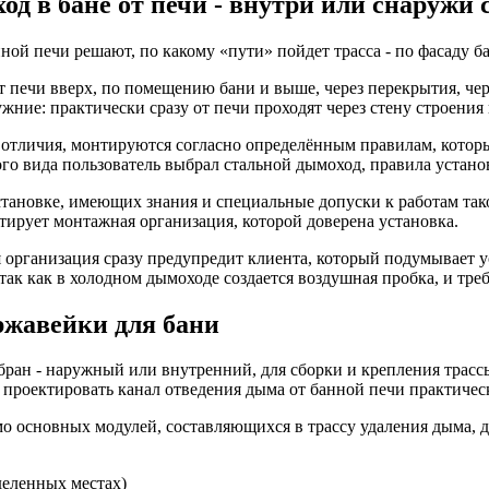
д в бане от печи - внутри или снаружи 
ой печи решают, по какому «пути» пойдет трасса - по фасаду б
от печи вверх, по помещению бани и выше, через перекрытия, че
жние: практически сразу от печи проходят через стену строения
х отличия, монтируются согласно определённым правилам, котор
кого вида пользователь выбрал стальной дымоход, правила устано
становке, имеющих знания и специальные допуски к работам так
нтирует монтажная организация, которой доверена установка.
 организация сразу предупредит клиента, который подумывает 
так как в холодном дымоходе создается воздушная пробка, и треб
ржавейки для бани
бран - наружный или внутренний, для сборки и крепления трасс
 проектировать канал отведения дыма от банной печи практиче
мо основных модулей, составляющихся в трассу удаления дыма
деленных местах)