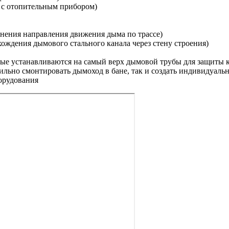
 с отопительным прибором)
енения направления движения дыма по трассе)
хождения дымового стального канала через стену строения)
орые устанавливаются на самый верх дымовой трубы для защиты к
льно смонтировать дымоход в бане, так и создать индивидуаль
борудования