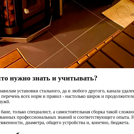
то нужно знать и учитывать?
равилам установки стального, да и любого другого, канала удал
й перечень всех норм и правил - настолько широк и продолжител
лужб.
бане, только специалист, а самостоятельная сборка такой сложн
ованных профессиональных знаний и соответствующего опыта. Н
яженности, диаметра, общего устройства и, конечно, бюджета.