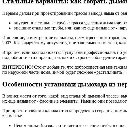
Стальные варианты: как собрать дымохо
Первым делом при проектировании трассы вывода дыма от банн
внутренние стальные трубы: трасса удаления дыма идет 
внешние стальные трубы, или как их еще называют - нару
И внешние, и внутренние варианты, несмотря на некоторые и
2003. Благодаря этому документу, вне зависимости от того, ка
Впрочем, если воспользоваться услугами профессионалов по у
подробности этих правил, так как их строгое соблюдение гара
ИНТЕРЕСНО!
Стоит добавить, что добросовестная монтажная
по наружной части дома, зимой будет сложнее «растапливать», 
Особенности установки дымохода из не
В зависимости от того, какой вид стальной дымовой трассы вы
их еще называют - фасонные элементы. Именно они позволяют
При проектировании канала отвода продуктов сгорания, поми
элементы:
Переходники (позволяют изменить сечение трубы в опре