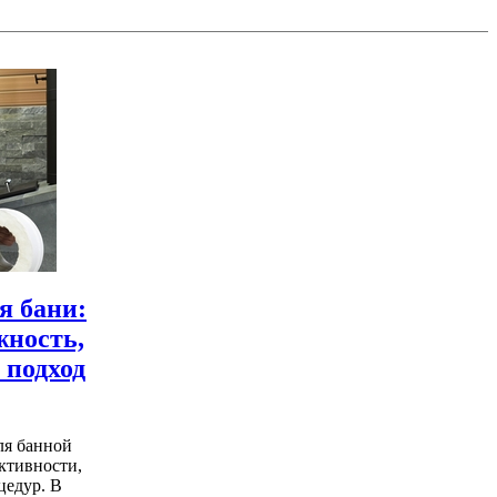
я бани:
жность,
 подход
ля банной
ктивности,
цедур. В