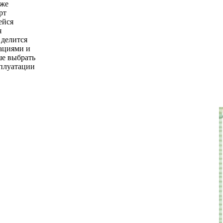
уже
рт
ейся
я
делится
ациями и
ше выбрать
сплуатации