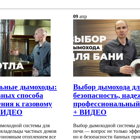
09
апр
льные дымоходы:
Выбор дымохода дл
вных способа
безопасность, наде
ния к газовому
профессиональный
 ВИДЕО
+ ВИДЕО
ымоходной системы для
Выбор дымоходной системы д
а владельцы частных домов
печи — вопрос не только эффе
втономным отоплением все
но и безопасности банных про