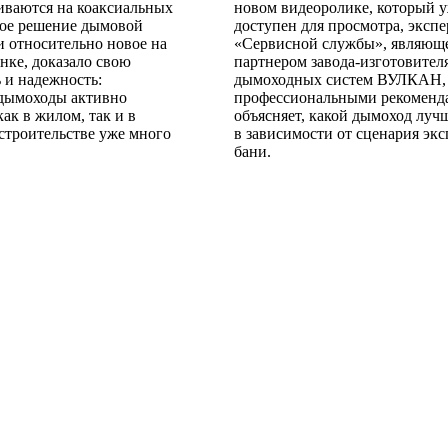
иваются на коаксиальных
новом видеоролике, который 
кое решение дымовой
доступен для просмотра, экспе
и относительно новое на
«Сервисной службы», являющ
нке, доказало свою
партнером завода-изготовител
 и надежность:
дымоходных систем ВУЛКАН, 
 дымоходы активно
профессиональными рекоменд
ак в жилом, так и в
объясняет, какой дымоход луч
строительстве уже много
в зависимости от сценария эк
бани.