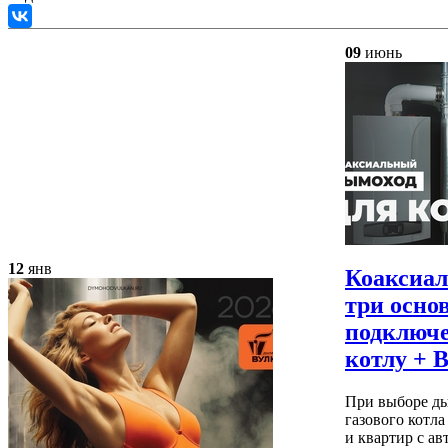
09
июнь
12
янв
Коаксиа
три осно
подключе
котлу +
При выборе д
газового котл
и квартир с а