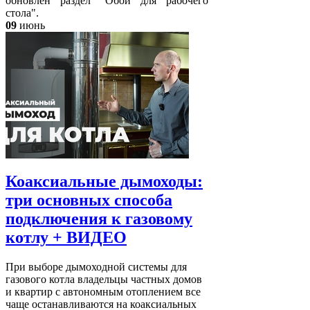
обновлен раздел "Обои для рабочего
стола".
09
июнь
Коаксиальные дымоходы:
три основных способа
подключения к газовому
котлу + ВИДЕО
При выборе дымоходной системы для
газового котла владельцы частных домов
и квартир с автономным отоплением все
чаще останавливаются на коаксиальных