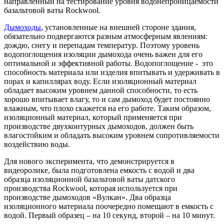
направленный на тестирование уровня водонепроницаемости
базальтовой ваты Rockwool.
Дымоходы
, установленные на внешней стороне здания,
обязательно подвергаются разным атмосферным явлениям:
дождю, снегу и перепадам температур. Поэтому уровень
водопоглощения изоляции дымохода очень важен для его
оптимальной и эффективной работы. Водопоглощение - это
способность материала или изделия впитывать и удерживать в
порах и капиллярах воду. Если изоляционный материал
обладает высоким уровнем данной способности, то есть
хорошо впитывает влагу, то и сам дымоход будет постоянно
влажным, что плохо скажется на его работе. Таким образом,
изоляционный материал, который применяется при
производстве двухконтурных дымоходов, должен быть
влагостойким и обладать высоким уровнем сопротивляемости
воздействию воды.
Для нового эксперимента, что демонстрируется в
видеоролике, была подготовлена емкость с водой и два
образца изоляционной базальтовой ваты датского
производства Rockwool, которая используется при
производстве дымоходов «Вулкан». Два образца
изоляционного материала поочередно помещают в емкость с
водой. Первый образец – на 10 секунд, второй – на 10 минут.