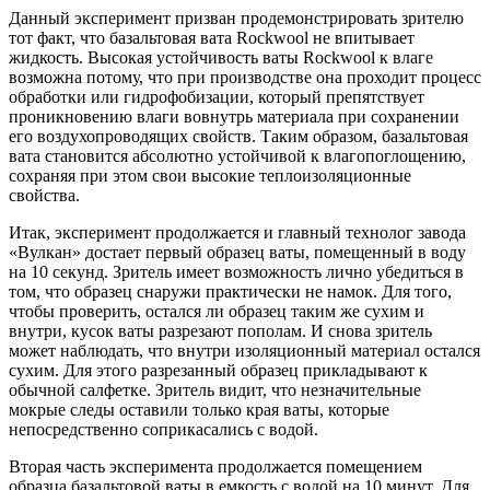
Данный эксперимент призван продемонстрировать зрителю
тот факт, что базальтовая вата Rockwool не впитывает
жидкость. Высокая устойчивость ваты Rockwool к влаге
возможна потому, что при производстве она проходит процесс
обработки или гидрофобизации, который препятствует
проникновению влаги вовнутрь материала при сохранении
его воздухопроводящих свойств. Таким образом, базальтовая
вата становится абсолютно устойчивой к влагопоглощению,
сохраняя при этом свои высокие теплоизоляционные
свойства.
Итак, эксперимент продолжается и главный технолог завода
«Вулкан» достает первый образец ваты, помещенный в воду
на 10 секунд. Зритель имеет возможность лично убедиться в
том, что образец снаружи практически не намок. Для того,
чтобы проверить, остался ли образец таким же сухим и
внутри, кусок ваты разрезают пополам. И снова зритель
может наблюдать, что внутри изоляционный материал остался
сухим. Для этого разрезанный образец прикладывают к
обычной салфетке. Зритель видит, что незначительные
мокрые следы оставили только края ваты, которые
непосредственно соприкасались с водой.
Вторая часть эксперимента продолжается помещением
образца базальтовой ваты в емкость с водой на 10 минут. Для