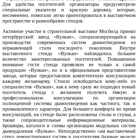
Для удобства посетителей организаторы предусмотрели
специальные указатели и красную дорожку, которые,
несомненно, помогали легко ориентироваться в выставочном
пространстве и разнообразии стендов.
Активное участие в строительной выставке Мосбилд принял
петербургский завод «Вулкан», специализирующийся на
производстве современных систем дымоотведения из
нержавеющей стали последнего поколения. Внутри
выставочного стенда «Вулкан» наблюдалось большое
количество заинтересованных посетителей. Повышенное
внимание гости стенда проявляли не только к самой
продукции «Вулкан», но и к официальным представителям
завода, которые предоставляли компетентную консультацию
каждому желающему. Стоило освободиться кому-либо из
специалистов «Вулкан», как к нему сразу же подходил новый
посетитель стенда с желанием получить ëмкую и
профессиональную консультацию по организации
полноценной системы дымоотведения как частного, так и
промышленного характера. Для большего комфорта во время
консультаций, на стенде были расположены столы и стулья, а
также сопроводительные информационные материалы,
брошюры, каталоги и схемы организации модульных систем
дымоудаления «Вулкан». Непосредственно сам выставочный
стенд демонстрировал гостям и посетителям базовые модели