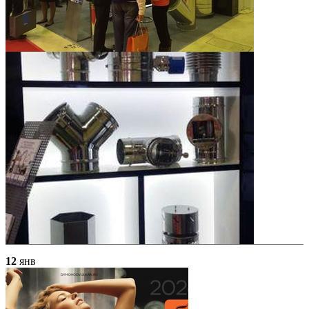
12
янв