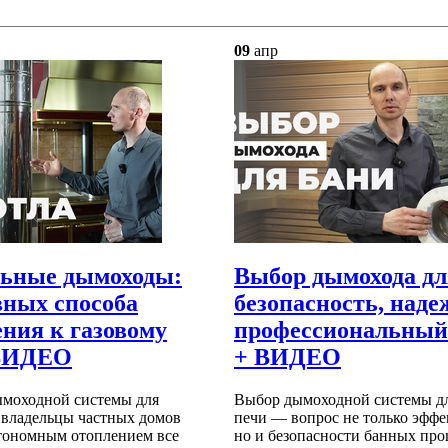
09
апр
льные дымоходы:
Выбор дымохода дл
вных способа
безопасность, наде
ния к газовому
профессиональный
 ВИДЕО
+ ВИДЕО
ымоходной системы для
Выбор дымоходной системы д
а владельцы частных домов
печи — вопрос не только эффе
втономным отоплением все
но и безопасности банных про