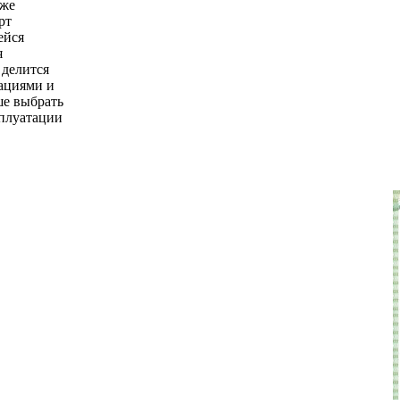
уже
рт
ейся
я
делится
ациями и
ше выбрать
сплуатации