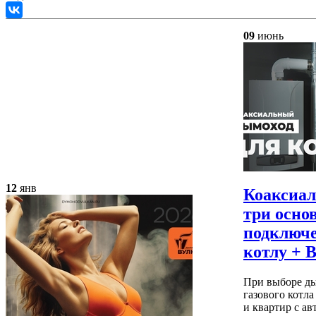
09
июнь
12
янв
Коаксиа
три осно
подключе
котлу +
При выборе д
газового котл
и квартир с а