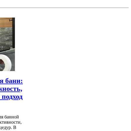
я бани:
жность,
 подход
ля банной
ктивности,
цедур. В