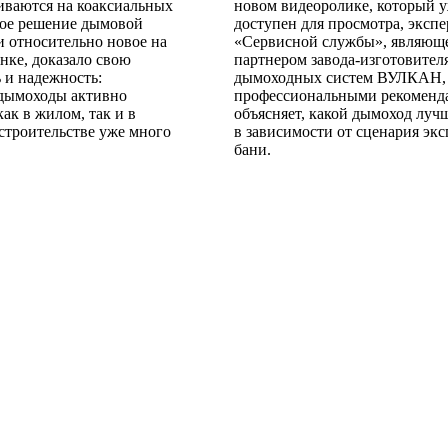
иваются на коаксиальных
новом видеоролике, который 
кое решение дымовой
доступен для просмотра, экспе
и относительно новое на
«Сервисной службы», являющ
нке, доказало свою
партнером завода-изготовител
 и надежность:
дымоходных систем ВУЛКАН, 
 дымоходы активно
профессиональными рекоменд
ак в жилом, так и в
объясняет, какой дымоход луч
строительстве уже много
в зависимости от сценария эк
бани.