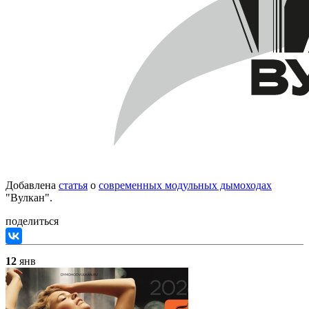
Добавлена
статья
о
современных модульных дымоходах
"Вулкан".
поделиться
12
янв