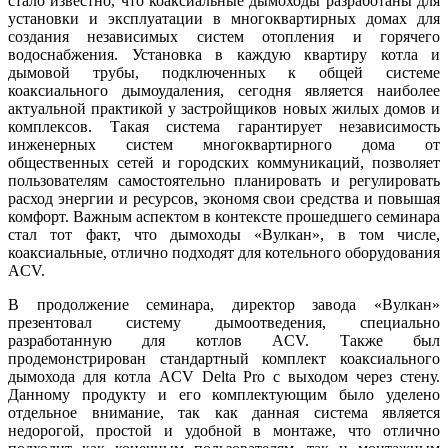
стало известно, что коаксиальные дымоходы разработаны для
установки и эксплуатации в многоквартирных домах для
создания независимых систем отопления и горячего
водоснабжения. Установка в каждую квартиру котла и
дымовой трубы, подключенных к общей системе
коаксиального дымоудаления, сегодня является наиболее
актуальной практикой у застройщиков новых жилых домов и
комплексов. Такая система гарантирует независимость
инженерных систем многоквартирного дома от
общественных сетей и городских коммуникаций, позволяет
пользователям самостоятельно планировать и регулировать
расход энергии и ресурсов, экономя свои средства и повышая
комфорт. Важным аспектом в контексте прошедшего семинара
стал тот факт, что дымоходы «Вулкан», в том числе,
коаксиальные, отлично подходят для котельного оборудования
ACV.
В продолжение семинара, директор завода «Вулкан»
презентовал систему дымоотведения, специально
разработанную для котлов ACV. Также был
продемонстрирован стандартный комплект коаксиального
дымохода для котла ACV Delta Pro с выходом через стену.
Данному продукту и его комплектующим было уделено
отдельное внимание, так как данная система является
недорогой, простой и удобной в монтаже, что отлично