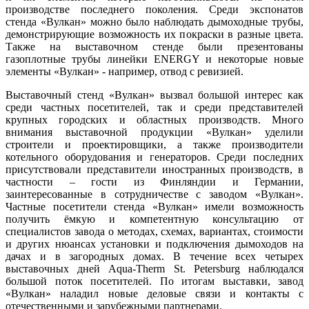
производстве последнего поколения. Среди экспонатов
стенда «Вулкан» можно было наблюдать дымоходные трубы,
демонстрирующие возможность их покраски в разные цвета.
Также на выставочном стенде были презентованы
газоплотные трубы линейки ENERGY и некоторые новые
элементы «Вулкан» - например, отвод с ревизией.
Выставочный стенд «Вулкан» вызвал большой интерес как
среди частных посетителей, так и среди представителей
крупных городских и областных производств. Много
внимания выставочной продукции «Вулкан» уделили
строители и проектировщики, а также производители
котельного оборудования и генераторов. Среди последних
присутствовали представители иностранных производств, в
частности – гости из Финляндии и Германии,
заинтересованные в сотрудничестве с заводом «Вулкан».
Частные посетители стенда «Вулкан» имели возможность
получить ёмкую и компетентную консультацию от
специалистов завода о методах, схемах, вариантах, стоимости
и других нюансах установки и подключения дымоходов на
дачах и в загородных домах. В течение всех четырех
выставочных дней Aqua-Therm St. Petersburg наблюдался
большой поток посетителей. По итогам выставки, завод
«Вулкан» наладил новые деловые связи и контакты с
отечественными и зарубежными партнерами.