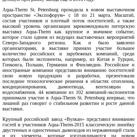
Aqua-Therm St. Petersburg проходила в новом выставочном
пространстве «Экспофорум» с 18 по 21 марта. Масштаб,
состав участников и плотный поток посетителей, а также
высокий уровень организации зарекомендовали питерскую
выставку Aqua-Therm как крупное и значимое событие,
которое стало одним из ведущих выставочных мероприятий
Северо-Западного региона. Как и было заявлено
организаторами, в выставке приняло участие большое
количество российских и зарубежных компаний, среди
которых были экспоненты, например, из Китая и Турции,
Гонконга, Польши, Германии и Финляндии. Российские и
иностранные компании представили вниманию посетителей
свою новую продукцию и разработки, презентовали
последние технологические решения в областях отопления,
кондиционирования, дымоотвода, вентиляции и
водоснабжения. 44 компании из 102 компаний-экспонентов
принимали участие в Aqua-Therm St. Petersburg впервые, что
лишний раз говорит о стабильном развитии и росте данной
выставки.
Крупный российский завод «Вулкан» представил вниманию
гостей и участников Aqua-Therm-2015 классическую линейку
двустенных и одностенных дымоходов из нержавеющей стали
и их элементы, которые изготавливаются на новом