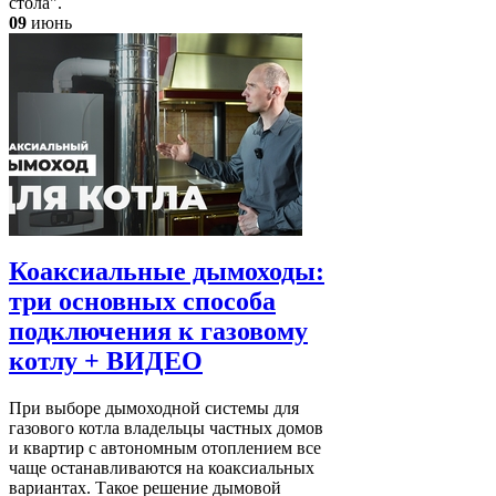
стола".
09
июнь
Коаксиальные дымоходы:
три основных способа
подключения к газовому
котлу + ВИДЕО
При выборе дымоходной системы для
газового котла владельцы частных домов
и квартир с автономным отоплением все
чаще останавливаются на коаксиальных
вариантах. Такое решение дымовой