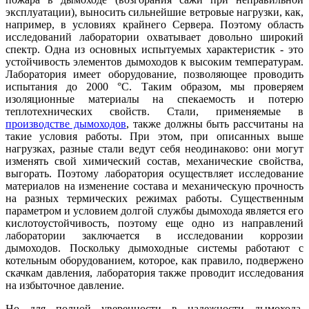
эксплуатации), выносить сильнейшие ветровые нагрузки, как,
например, в условиях крайнего Сервера. Поэтому область
исследований лаборатории охватывает довольно широкий
спектр. Одна из основных испытуемых характеристик - это
устойчивость элементов дымоходов к высоким температурам.
Лаборатория имеет оборудование, позволяющее проводить
испытания до 2000 °C. Таким образом, мы проверяем
изоляционные материалы на спекаемость и потерю
теплотехнических свойств. Стали, применяемые в
производстве дымоходов
, также должны быть рассчитаны на
такие условия работы. При этом, при описанных выше
нагрузках, разные стали ведут себя неодинаково: они могут
изменять свой химический состав, механические свойства,
выгорать. Поэтому лаборатория осуществляет исследование
материалов на изменение состава и механическую прочность
на разных термических режимах работы. Существенным
параметром и условием долгой службы дымохода является его
кислотоустойчивость, поэтому еще одно из направлений
лаборатории заключается в исследовании коррозии
дымоходов. Поскольку дымоходные системы работают с
котельным оборудованием, которое, как правило, подвержено
скачкам давления, лаборатория также проводит исследования
на избыточное давление.
Но для полной уверенности в надежности дымохода,