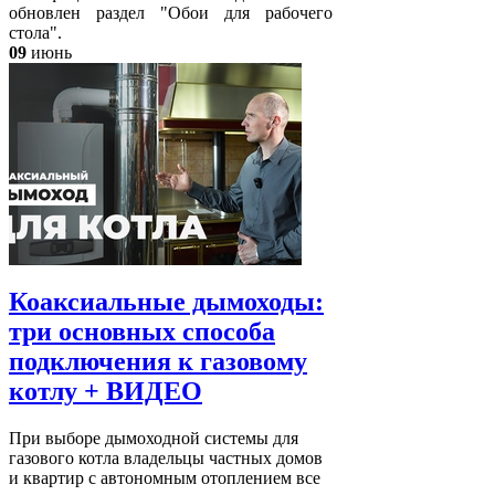
обновлен раздел "Обои для рабочего
стола".
09
июнь
Коаксиальные дымоходы:
три основных способа
подключения к газовому
котлу + ВИДЕО
При выборе дымоходной системы для
газового котла владельцы частных домов
и квартир с автономным отоплением все