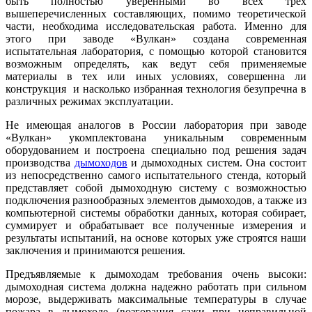
быть полностью уверенными во всех трех
вышеперечисленных составляющих, помимо теоретической
части, необходима исследовательская работа. Именно для
этого при заводе «Вулкан» создана современная
испытательная лаборатория, с помощью которой становится
возможным определять, как ведут себя применяемые
материалы в тех или иных условиях, совершенна ли
конструкция и насколько избранная технология безупречна в
различных режимах эксплуатации.
Не имеющая аналогов в России лаборатория при заводе
«Вулкан» укомплектована уникальным современным
оборудованием и построена специально под решения задач
производства
дымоходов
и дымоходных систем. Она состоит
из непосредственно самого испытательного стенда, который
представляет собой дымоходную систему с возможностью
подключения разнообразных элементов дымоходов, а также из
компьютерной системы обработки данных, которая собирает,
суммирует и обрабатывает все полученные измерения и
результаты испытаний, на основе которых уже строятся наши
заключения и принимаются решения.
Предъявляемые к дымоходам требования очень высоки:
дымоходная система должна надежно работать при сильном
морозе, выдерживать максимальные температуры в случае
пожара в дымоходе (возгорания сажи при неправильной