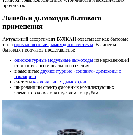
прочность.
Линейки дымоходов бытового
применения
Актуальный ассортимент ВУЛКАН охватывает как бытовые,
так и
промышленные дымоходные системы
. В линейке
бытовых продуктов представлены:
одноконтурные модульные дымоходы
из нержавеющей
стали круглого и овального сечения
знаменитые
двухконтурные «сэндвич» дымоходы с
изоляцией
системы
коаксиальных дымоходов
широчайший спектр фасонных комплектующих
элементов ко всем выпускаемым трубам