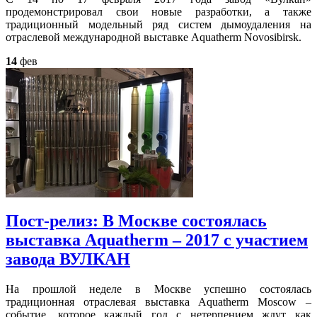
продемонстрировал свои новые разработки, а также
традиционный модельный ряд систем дымоудаления на
отраслевой международной выставке Aquatherm Novosibirsk.
14
фев
Пост-релиз: В Москве состоялась
выставка Aquatherm – 2017 с участием
завода ВУЛКАН
На прошлой неделе в Москве успешно состоялась
традиционная отраслевая выставка Aquatherm Moscow –
событие, которое каждый год с нетерпением ждут как